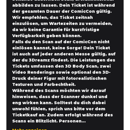
abbilden zu lassen. Dein Ticket ist während 
der gesamten Dauer der ComicCon gültig. 
Wir empfehlen, das Ticket zeitnah 
einzulösen, um Wartezeiten zu vermeiden, 
da wir keine Garantie für kurzfristige 
Verfügbarkeit geben können.
Falls du den Scan auf der ComicCon nicht 
einlösen kannst, keine Sorge! Dein Ticket 
ist auch auf jeder anderen Messe gültig, auf 
der du 3Dreamz findest. Die Leistungen des 
Tickets umfassen den 3D Body Scan, zwei 
Video Renderings sowie optional den 3D-
Druck deiner Figur mit fotorealistischen 
Texturen und Farbechtheit.
Während des Scans möchten wir darauf 
hinweisen, dass der Scanner dunkel und 
eng wirken kann. Solltest du dich dabei 
unwohl fühlen, sprich uns bitte vor dem 
Ticketkauf an. Zudem erfolgt während des 
Scans ein Blitzlicht. Personen…