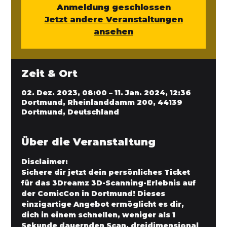
Anmeldung geschlossen
Jetzt andere Veranstaltungen
ansehen
Zeit & Ort
02. Dez. 2023, 08:00 – 11. Jan. 2024, 12:36
Dortmund, Rheinlanddamm 200, 44139
Dortmund, Deutschland
Über die Veranstaltung
Disclaimer:
Sichere dir jetzt dein persönliches Ticket 
für das 3Dreamz 3D-Scanning-Erlebnis auf 
der ComicCon in Dortmund! Dieses 
einzigartige Angebot ermöglicht es dir, 
dich in einem schnellen, weniger als 1 
Sekunde dauernden Scan, dreidimensional 