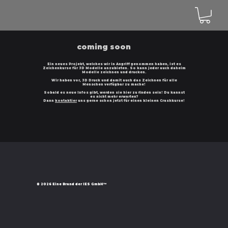
coming soon
Ein neues Projekt, welches wir in Angriff genommen haben, ist es
Zeichenkurse für 3D Modelle anzubieten. So kann jeder auch daheim
Modelle zeichnen und drucken.
Wir haben vor, 3D Druck und damit auch das Zeichnen für alle
Menschen verfügbar zu mache!
Sobald es neue Infos gibt, werden sie hier zu finden sein! Du kannst
es nicht mehr erwarten?
Dann
kontaktier
uns gerne schon jetzt für einen kleinen Crashkurse!
© 2026
Eine Brand der IES GmbH™