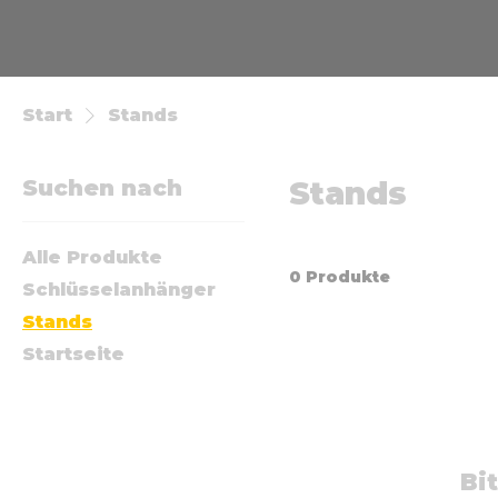
Start
Stands
Suchen nach
Stands
Alle Produkte
0 Produkte
Schlüsselanhänger
Stands
Startseite
Bi